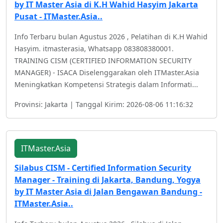
by IT Master Asia di K.H Wahid Hasyim Jakarta
Pusat - ITMaster.Asia..
Info Terbaru bulan Agustus 2026 , Pelatihan di K.H Wahid
Hasyim. itmasterasia, Whatsapp 083808380001.
TRAINING CISM (CERTIFIED INFORMATION SECURITY
MANAGER) - ISACA Diselenggarakan oleh ITMaster.Asia
Meningkatkan Kompetensi Strategis dalam Informati...
Provinsi: Jakarta | Tanggal Kirim: 2026-08-06 11:16:32
ITMaster.Asia
Silabus CISM - Certified Information Security
Manager - Training di Jakarta, Bandung, Yogya
by IT Master Asia di Jalan Bengawan Bandung -
ITMaster.Asia..