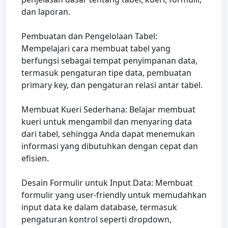
dan laporan.
Pembuatan dan Pengelolaan Tabel:
Mempelajari cara membuat tabel yang
berfungsi sebagai tempat penyimpanan data,
termasuk pengaturan tipe data, pembuatan
primary key, dan pengaturan relasi antar tabel.
Membuat Kueri Sederhana: Belajar membuat
kueri untuk mengambil dan menyaring data
dari tabel, sehingga Anda dapat menemukan
informasi yang dibutuhkan dengan cepat dan
efisien.
Desain Formulir untuk Input Data: Membuat
formulir yang user-friendly untuk memudahkan
input data ke dalam database, termasuk
pengaturan kontrol seperti dropdown,