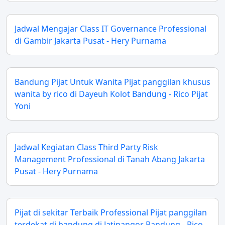
Jadwal Mengajar Class IT Governance Professional
di Gambir Jakarta Pusat - Hery Purnama
Bandung Pijat Untuk Wanita Pijat panggilan khusus
wanita by rico di Dayeuh Kolot Bandung - Rico Pijat
Yoni
Jadwal Kegiatan Class Third Party Risk
Management Professional di Tanah Abang Jakarta
Pusat - Hery Purnama
Pijat di sekitar Terbaik Professional Pijat panggilan
terdekat di bandung di Jatinangor Bandung - Rico