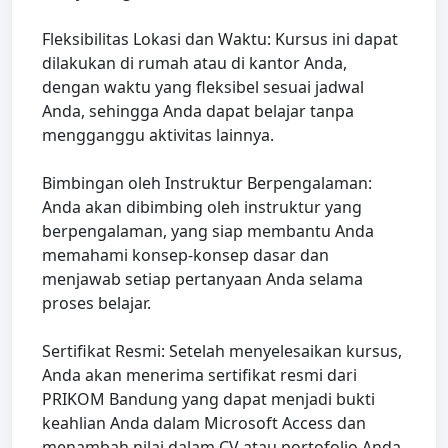
Fleksibilitas Lokasi dan Waktu: Kursus ini dapat
dilakukan di rumah atau di kantor Anda,
dengan waktu yang fleksibel sesuai jadwal
Anda, sehingga Anda dapat belajar tanpa
mengganggu aktivitas lainnya.
Bimbingan oleh Instruktur Berpengalaman:
Anda akan dibimbing oleh instruktur yang
berpengalaman, yang siap membantu Anda
memahami konsep-konsep dasar dan
menjawab setiap pertanyaan Anda selama
proses belajar.
Sertifikat Resmi: Setelah menyelesaikan kursus,
Anda akan menerima sertifikat resmi dari
PRIKOM Bandung yang dapat menjadi bukti
keahlian Anda dalam Microsoft Access dan
menambah nilai dalam CV atau portofolio Anda.