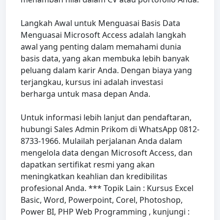
Langkah Awal untuk Menguasai Basis Data
Menguasai Microsoft Access adalah langkah
awal yang penting dalam memahami dunia
basis data, yang akan membuka lebih banyak
peluang dalam karir Anda. Dengan biaya yang
terjangkau, kursus ini adalah investasi
berharga untuk masa depan Anda.
Untuk informasi lebih lanjut dan pendaftaran,
hubungi Sales Admin Prikom di WhatsApp 0812-
8733-1966. Mulailah perjalanan Anda dalam
mengelola data dengan Microsoft Access, dan
dapatkan sertifikat resmi yang akan
meningkatkan keahlian dan kredibilitas
profesional Anda. *** Topik Lain : Kursus Excel
Basic, Word, Powerpoint, Corel, Photoshop,
Power BI, PHP Web Programming , kunjungi :