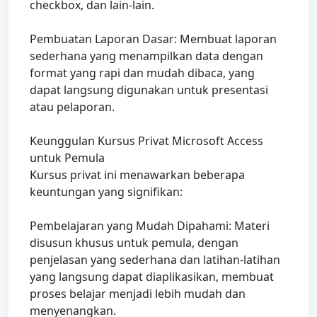
checkbox, dan lain-lain.
Pembuatan Laporan Dasar: Membuat laporan
sederhana yang menampilkan data dengan
format yang rapi dan mudah dibaca, yang
dapat langsung digunakan untuk presentasi
atau pelaporan.
Keunggulan Kursus Privat Microsoft Access
untuk Pemula
Kursus privat ini menawarkan beberapa
keuntungan yang signifikan:
Pembelajaran yang Mudah Dipahami: Materi
disusun khusus untuk pemula, dengan
penjelasan yang sederhana dan latihan-latihan
yang langsung dapat diaplikasikan, membuat
proses belajar menjadi lebih mudah dan
menyenangkan.